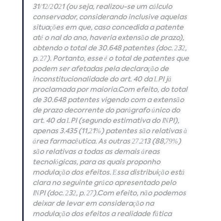
31/12/2021 (ou seja, realizou-se um cálculo 
conservador, considerando inclusive aquelas 
situações em que, caso concedida a patente 
até o final do ano, haveria extensão de prazo), 
obtendo o total de 30.648 patentes (doc. 232, 
p. 27). Portanto, esse é o total de patentes que 
podem ser afetadas pela declaração de 
inconstitucionalidade do art. 40 da LPI já 
proclamada por 
maioria.Com
 efeito, do total 
de 30.648 patentes vigendo com a extensão 
de prazo decorrente do parágrafo único do 
art. 40 da LPI (segundo estimativa do INPI), 
apenas 3.435 (11,21%) patentes são relativas à 
área farmacêutica. As outras 27.213 (88,79%) 
são relativas a todas as demais áreas 
tecnológicas, para as quais proponho 
modulação dos efeitos. Essa distribuição está 
clara no seguinte gráfico apresentado pelo 
INPI (doc. 232, p. 27).Com efeito, não podemos 
deixar de levar em consideração na 
modulação dos efeitos a realidade fática 