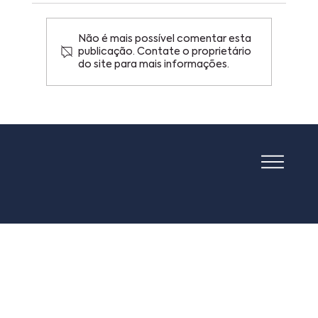
Não é mais possível comentar esta
publicação. Contate o proprietário
do site para mais informações.
Copa do Mundo, figurinhas e
patentes: o que uma plataforma
de trocas pode ensinar sobre
inovação.