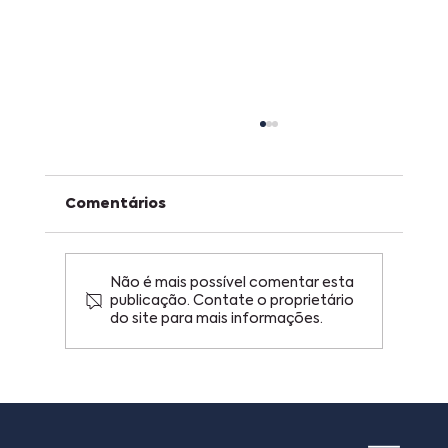
Comentários
Não é mais possível comentar esta
publicação. Contate o proprietário
do site para mais informações.
Copa do Mundo, figurinhas e
patentes: o que uma plataforma
de trocas pode ensinar sobre