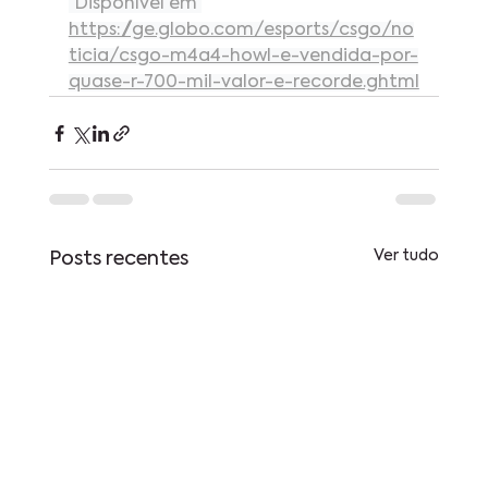
³Disponível em 
https://ge.globo.com/esports/csgo/no
ticia/csgo-m4a4-howl-e-vendida-por-
quase-r-700-mil-valor-e-recorde.ghtml
Ver tudo
Posts recentes