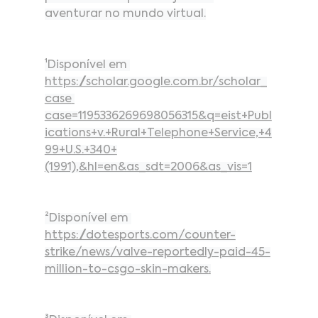
aventurar no mundo virtual.
¹Disponível em 
https://scholar.google.com.br/scholar_
case
case=1195336269698056315&q=eist+Publ
ications+v.+Rural+Telephone+Service,+4
99+U.S.+340+
(1991),&hl=en&as_sdt=2006&as_vis=1
²Disponível em 
https://dotesports.com/counter-
strike/news/valve-reportedly-paid-45-
million-to-csgo-skin-makers
.