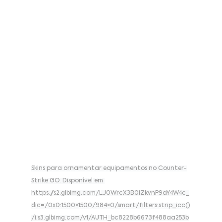
Skins para ornamentar equipamentos no Counter-
Strike GO. Disponível em 
https://s2.glbimg.com/LJ0WrcX3B0iZkvnP9aY4W4c_
dic=/0x0:1500×1500/984×0/smart/filters:strip_icc()
/i.s3.glbimg.com/v1/AUTH_bc8228b6673f488aa253b