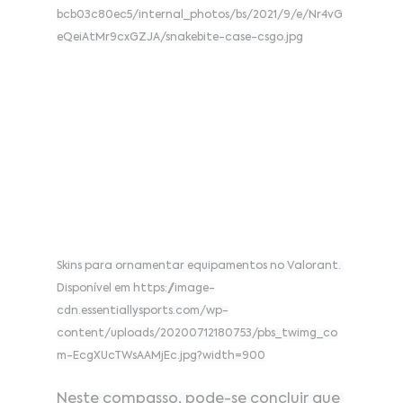
bcb03c80ec5/internal_photos/bs/2021/9/e/Nr4vG
eQeiAtMr9cxGZJA/snakebite-case-csgo.jpg
Skins para ornamentar equipamentos no Valorant. 
Disponível em 
https://image-
cdn.essentiallysports.com/wp-
content/uploads/20200712180753/pbs_twimg_co
m-EcgXUcTWsAAMjEc.jpg?width=900
Neste compasso, pode-se concluir que 