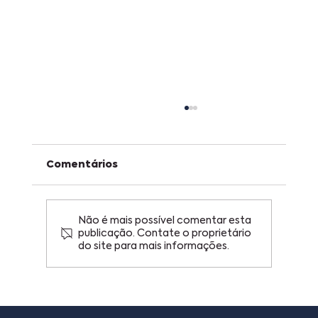
Comentários
Não é mais possível comentar esta
publicação. Contate o proprietário
do site para mais informações.
Copa do Mundo, figurinhas e
patentes: o que uma plataforma