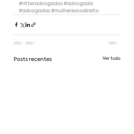
#ritteradvogados
#advogada
#advogadas
#mulheresnodireito
Ver tudo
Posts recentes