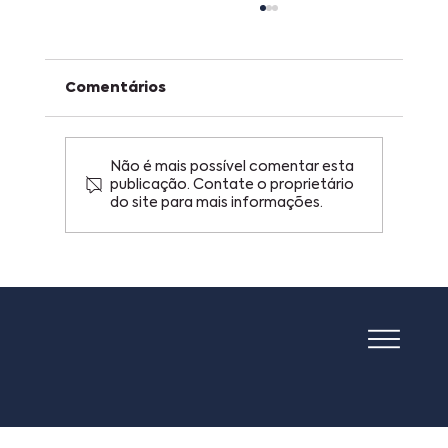
Comentários
Não é mais possível comentar esta
publicação. Contate o proprietário
do site para mais informações.
Copa do Mundo, figurinhas e
patentes: o que uma plataforma
de trocas pode ensinar sobre
inovação.