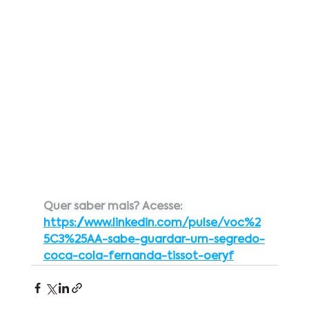
Quer saber mais? Acesse:
https://www.linkedin.com/pulse/voc%2
5C3%25AA-sabe-guardar-um-segredo-
coca-cola-fernanda-tissot-oeryf