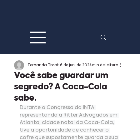
Fernanda Tissot
6 de jun. de 2024
1 min de leitura
Você sabe guardar um
segredo? A Coca-Cola
sabe.
Durante o Congresso da INTA 
representando a Ritter Advogados em 
Atlanta, cidade natal da Coca-Cola, 
tive a oportunidade de conhecer o 
cofre que supostamente guarda a sua 