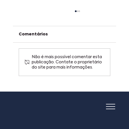
Comentários
Não é mais possível comentar esta
publicação. Contate o proprietário
do site para mais informações.
Copa do Mundo, figurinhas e
patentes: o que uma plataforma
de trocas pode ensinar sobre
inovação.