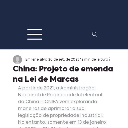
Emilene Silva
26 de set. de 2023
12 min de leitura
China: Projeto de emenda
na Lei de Marcas
A partir de 2021, a Administração 
Nacional de Propriedade Intelectual 
da China – CNIPA vem explorando 
maneiras de aprimorar a sua 
legislação de propriedade industrial. 
No entanto, somente em 13 de janeiro 