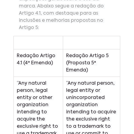
marca. Abaixo segue a redação do 
Artigo 4.1, com destaque para as 
inclusões e melhorias propostas no 
Artigo 5:
Redação Artigo 
Redação Artigo 5 
4.1 (4ª Emenda)
(Proposta 5ª 
Emenda)
“Any natural 
“Any natural person, 
person, legal 
legal entity or 
entity or other 
unincorporated 
organization 
organization 
intending to 
intending to acquire 
acquire the 
the exclusive right 
exclusive right to 
to a trademark to 
use a trademark 
use or commit to 